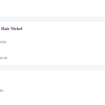
 Hair Nickel
erlin
tte.de
lin