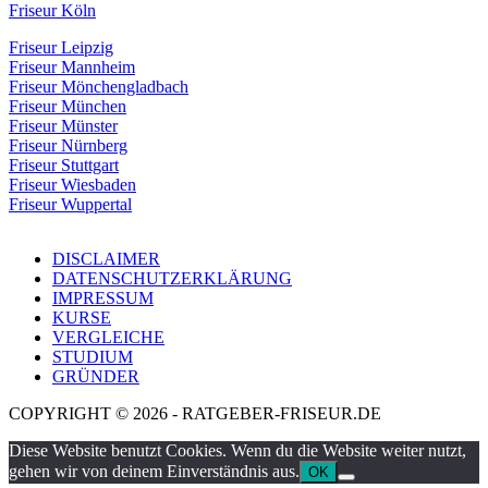
Friseur Köln
Friseur Leipzig
Friseur Mannheim
Friseur Mönchengladbach
Friseur München
Friseur Münster
Friseur Nürnberg
Friseur Stuttgart
Friseur Wiesbaden
Friseur Wuppertal
DISCLAIMER
DATENSCHUTZERKLÄRUNG
IMPRESSUM
KURSE
VERGLEICHE
STUDIUM
GRÜNDER
COPYRIGHT © 2026 - RATGEBER-FRISEUR.DE
Diese Website benutzt Cookies. Wenn du die Website weiter nutzt,
gehen wir von deinem Einverständnis aus.
OK