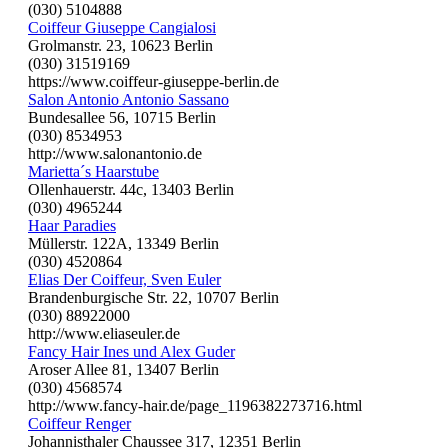
(030) 5104888
Coiffeur Giuseppe Cangialosi
Grolmanstr. 23, 10623 Berlin
(030) 31519169
https://www.coiffeur-giuseppe-berlin.de
Salon Antonio Antonio Sassano
Bundesallee 56, 10715 Berlin
(030) 8534953
http://www.salonantonio.de
Marietta´s Haarstube
Ollenhauerstr. 44c, 13403 Berlin
(030) 4965244
Haar Paradies
Müllerstr. 122A, 13349 Berlin
(030) 4520864
Elias Der Coiffeur, Sven Euler
Brandenburgische Str. 22, 10707 Berlin
(030) 88922000
http://www.eliaseuler.de
Fancy Hair Ines und Alex Guder
Aroser Allee 81, 13407 Berlin
(030) 4568574
http://www.fancy-hair.de/page_1196382273716.html
Coiffeur Renger
Johannisthaler Chaussee 317, 12351 Berlin