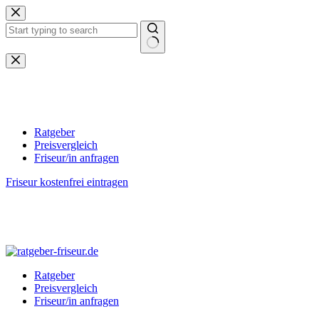
Zum
Inhalt
springen
Keine
Ergebnisse
Ratgeber
Preisvergleich
Friseur/in anfragen
Friseur kostenfrei eintragen
Ratgeber
Preisvergleich
Friseur/in anfragen