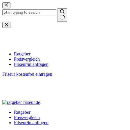
Zum
Inhalt
springen
Keine
Ergebnisse
Ratgeber
Preisvergleich
Friseur/in anfragen
Friseur kostenfrei eintragen
Ratgeber
Preisvergleich
Friseur/in anfragen