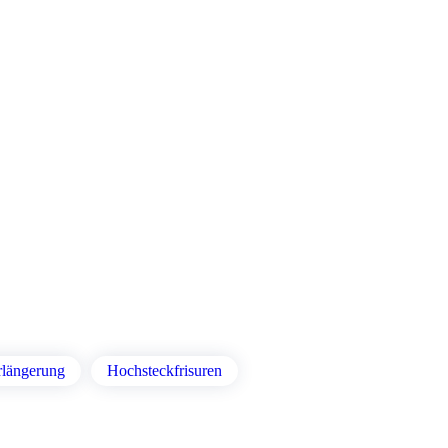
rlängerung
Hochsteckfrisuren