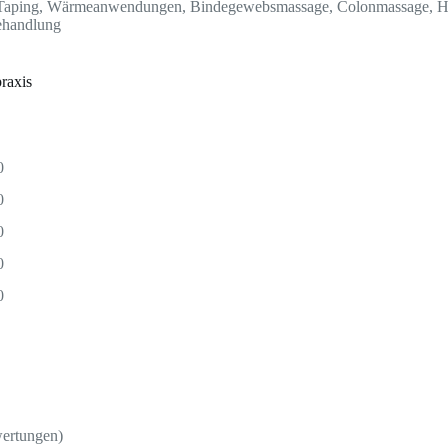
, Taping, Wärmeanwendungen, Bindegewebsmassage, Colonmassage, He
ehandlung
raxis
0
0
0
0
0
wertungen)