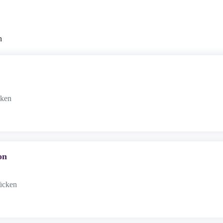
n
cken
on
rücken