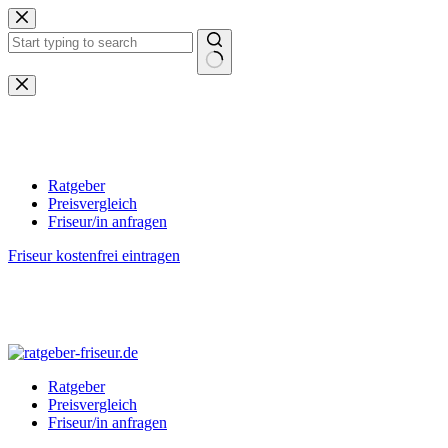
Zum
Inhalt
springen
Keine
Ergebnisse
Ratgeber
Preisvergleich
Friseur/in anfragen
Friseur kostenfrei eintragen
Ratgeber
Preisvergleich
Friseur/in anfragen