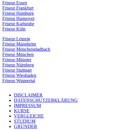
Friseur Essen
Friseur Frankfurt
Friseur Hamburg
Friseur Hannover
Friseur Karlsruhe
Friseur Köln
Friseur Leipzig
Friseur Mannheim
Friseur Mönchengladbach
Friseur München
Friseur Münster
Friseur Nürnberg
Friseur Stuttgart
Friseur Wiesbaden
Friseur Wuppertal
DISCLAIMER
DATENSCHUTZERKLÄRUNG
IMPRESSUM
KURSE
VERGLEICHE
STUDIUM
GRÜNDER